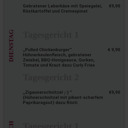
Gebratener Leberkäse mit Speiegelei,
€9,90
Röstkartoffel und Cremespinat
DIENSTAG
Tagesgericht 1
,,Pulled Chickenburger''
€ 9,90
Hühnerkeulenfleisch, gebratener
Zwiebel, BBQ-Honigsauce, Gurken,
Tomate und Kraut dazu Curly Fries
Tagesgericht 2
,,Zigaunerschnitzel ;-) ''
€9,90
(Hühnerschnitzel mit pikant-scharfem
Paprikaragout) dazu Rösti
Tagesgericht 1