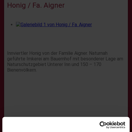
Honig / Fa. Aigner
Innviertler Honig von der Familie Aigner. Naturnah
geführte Imkerei am Bauernhof mit besonderer Lage am
Naturschutzgebiet Unterer Inn und 150 – 170
Bienenvölkern.
Käse / Fa. Höflmaier