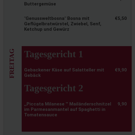
Buttergemüse
"Genussweltbosna" Bosna mit
€5,50
Geflügelbratwürstel, Zwiebel, Senf,
Ketchup und Gewürz
FREITAG
Tagesgericht 1
Gebackener Käse auf Salatteller mit
€9,90
Gebäck
Tagesgericht 2
,,Piccata Milanese '' Mailänderschnitzel
9,90
im Parmesanmantel auf Spaghetti in
Tomatensauce