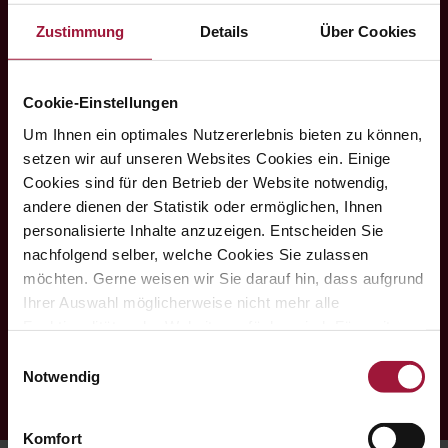
Zustimmung
Details
Über Cookies
Cookie-Einstellungen
Um Ihnen ein optimales Nutzererlebnis bieten zu können,
setzen wir auf unseren Websites Cookies ein. Einige
Feinstes Käsesortiment aus biologisch gewonnener
Heumilch. Ein Familienbetrieb aus dem benachbarten
Cookies sind für den Betrieb der Website notwendig,
Lochen.
andere dienen der Statistik oder ermöglichen, Ihnen
personalisierte Inhalte anzuzeigen. Entscheiden Sie
nachfolgend selber, welche Cookies Sie zulassen
möchten. Gerne weisen wir Sie darauf hin, dass aufgrund
Ihrer Auswahl möglicherweise nicht mehr alle
Funktionalitäten der Website verfügbar sind. Für weitere
Informationen besuchen Sie unsere
Einwilligungsauswahl
Datenschutzerklärung und Cookie Policy.
Notwendig
Komfort