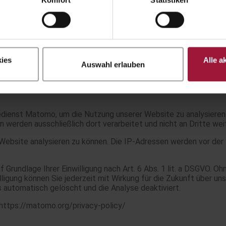
r Browser identifiziert), um die Erkennung von Spam zu unterstü
Zeichenfolge erstellt (auch Hash genannt) und dem Gravatar-Di
r-Dienstes findest du hier: https://automattic.com/privacy/. N
sichtbar.
ies
Alle a
Auswahl erlauben
dienst Matomo, um die Nutzung unserer Website zu analysieren
n werden ausschließlich dort verarbeitet und nicht an Dritte we
ebsite analysieren zu können. Die IP-Adressen werden vor der S
uf Grundlage Ihrer Einwilligung nach Art. 6 Abs. 1 lit. a DSGVO.
lligung können Sie jederzeit mit Wirkung für die Zukunft über un
automatisch gelöscht und die Analyse deaktiviert.
 https://matomo.org/privacy-policy/