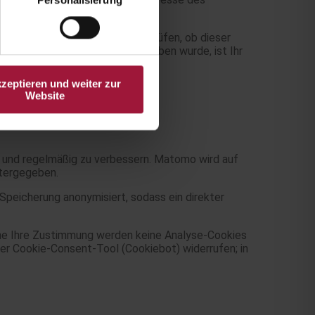
tzen.
enst übergeben werden, um zu prüfen, ob dieser
achdem dein Kommentar freigegeben wurde, ist Ihr
kzeptieren und weiter zur
Website
 und regelmäßig zu verbessern. Matomo wird auf
itergegeben.
peicherung anonymisiert, sodass ein direkter
 Ohne Ihre Zustimmung werden keine Analyse-Cookies
ser Cookie-Consent-Tool (Cookiebot) widerrufen; in