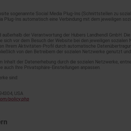
te sogenannte Social Media Plug-Ins (Schnittstellen zu sozia
a Plug-Ins automatisch eine Verbindung mit dem jeweiligen soz
 außerhalb der Verantwortung der Hubers Landhendl GmbH. Die 
e sich vor dem Besuch der Website bei den jeweiligen sozialen 
en Ihrem Aktivitäten-Profil durch automatische Datenübertragu
ießlich von den Betreibern der sozialen Netzwerke genutzt und
 Inhalt der Datenerhebung durch die sozialen Netzwerke, entne
 auch Ihre Privatsphäre-Einstellungen anpassen.
rke sind:
, 94304, USA
com/policy.php
ern