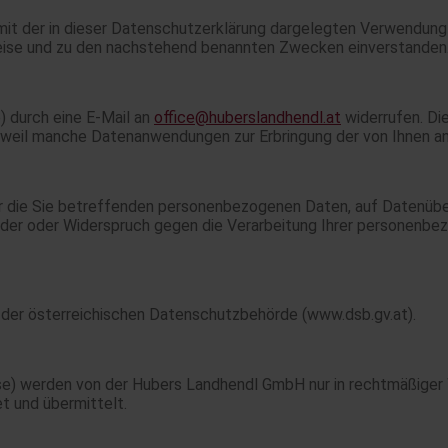
h mit der in dieser Datenschutzerklärung dargelegten Verwend
eise und zu den nachstehend benannten Zwecken einverstanden
e) durch eine E-Mail an
office@huberslandhendl.at
widerrufen. Die
weil manche Datenanwendungen zur Erbringung der von Ihnen ang
r die Sie betreffenden personenbezogenen Daten, auf Datenüber
er oder Widerspruch gegen die Verarbeitung Ihrer personenbez
 der österreichischen Datenschutzbehörde (www.dsb.gv.at).
) werden von der Hubers Landhendl GmbH nur in rechtmäßiger We
et und übermittelt.