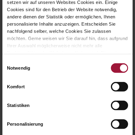
setzen wir auf unseren Websites Cookies ein. Einige
Cookies nicht richtig funktionieren.
Cookies sind für den Betrieb der Website notwendig,
Maximale
andere dienen der Statistik oder ermöglichen, Ihnen
Name
Anbieter
Zweck
Speicherd
personalisierte Inhalte anzuzeigen. Entscheiden Sie
CookieCons
Cookiebot
Speichert den
1 Jahr
nachfolgend selber, welche Cookies Sie zulassen
ent
Zustimmungsstatus
möchten. Gerne weisen wir Sie darauf hin, dass aufgrund
des Benutzers für
Ihrer Auswahl möglicherweise nicht mehr alle
Cookies auf der
aktuellen Domäne.
Funktionalitäten der Website verfügbar sind. Für weitere
Informationen besuchen Sie unsere
mtm_cons
analytics.au
Speichert den
Sitzung
Einwilligungsauswahl
ent_remov
fwind.co.at
Zustimmungsstatus
Datenschutzerklärung und Cookie Policy.
Notwendig
ed
des Benutzers für
Cookies auf der
aktuellen Domäne.
Komfort
wpEmojiSet
hubers-
Dieses Cookie ist mit
Sitzung
tingsSuppo
genusswelt
einem Bündel von
rts
.at
Cookies verbunden,
Statistiken
die dem Zweck der
Bereitstellung und
Präsentation von
Personalisierung
Inhalten dienen. Die
Cookies behalten