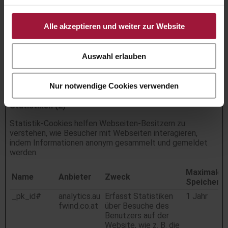
den korrekten
Zustand von
Schriftart,
Alle akzeptieren und weiter zur Website
Blog-/Bildschiebereg
lern, Farbthemen und
anderen Website-
Auswahl erlauben
Einstellungen bei.
Nur notwendige Cookies verwenden
Statistiken (2)
Statistik-Cookies helfen Webseiten-Besitzern zu
verstehen, wie Besucher mit Webseiten interagieren,
indem Informationen anonym gesammelt und gemeldet
werden.
Maximale
Name
Anbieter
Zweck
Speicherd
_pk_id#
analytics.au
Erfasst Statistiken
1 Jahr
fwind.co.at
über Besuche des
Benutzers auf der
Website, wie z. B. die